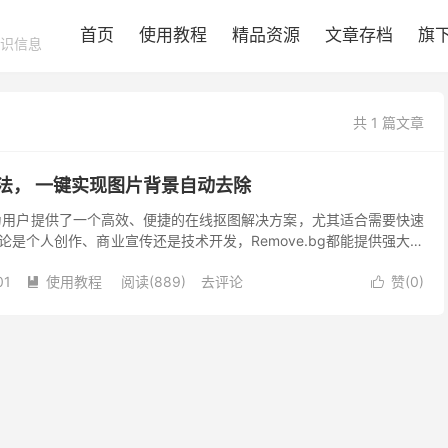
首页
使用教程
精品资源
文章存档
旗
识信息
共 1 篇文章
 AI魔法， 一键实现图片背景自动去除
I技术为用户提供了一个高效、便捷的在线抠图解决方案，尤其适合需要快速
是个人创作、商业宣传还是技术开发，Remove.bg都能提供强大的
.bg 是一款基于人工智能技术...
01
使用教程
阅读(889)
去评论
赞(
0
)

