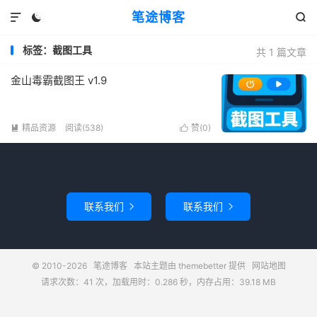
笔途博客



标签：截图工具
共 1 篇文章
金山毒霸截图王 v1.9
精品资源
阅读(538)
赞(
0
)


联系我们
联系我们


© 2010-2026
笔途博客
本站主题由
themebetter
提供
网站地图
请求次数：41 次，加载用时：0.286 秒，内存占用：39.18 MB