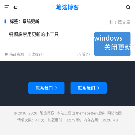
笔途博客



标签：系统更新
共 1 篇文章
一键彻底禁用更新的小工具
精品资源
阅读(887)
赞(
1
)


联系我们
联系我们


© 2010-2026
笔途博客
本站主题由
themebetter
提供
网站地图
请求次数：41 次，加载用时：0.279 秒，内存占用：39.20 MB