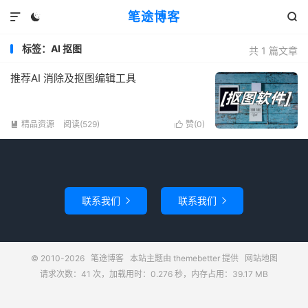
笔途博客



标签：AI 抠图
共 1 篇文章
推荐AI 消除及抠图编辑工具
精品资源
阅读(529)
赞(
0
)


联系我们
联系我们


© 2010-2026
笔途博客
本站主题由
themebetter
提供
网站地图
请求次数：41 次，加载用时：0.276 秒，内存占用：39.17 MB