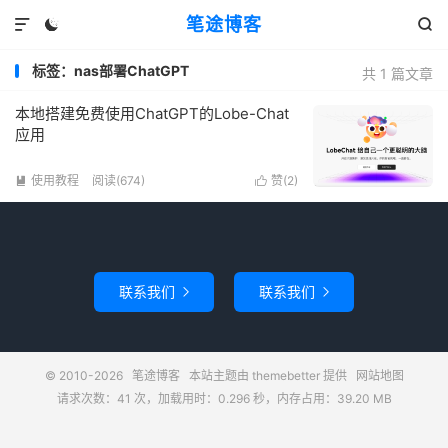
笔途博客



标签：nas部署ChatGPT
共 1 篇文章
本地搭建免费使用ChatGPT的Lobe-Chat
应用
使用教程
阅读(674)
赞(
2
)


联系我们
联系我们


© 2010-2026
笔途博客
本站主题由
themebetter
提供
网站地图
请求次数：41 次，加载用时：0.296 秒，内存占用：39.20 MB