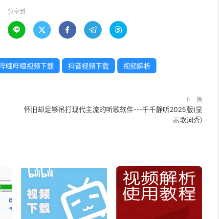
分享到





哔哩哔哩视频下载
抖音视频下载
视频解析
下一篇
怀旧却足够吊打现代主流的听歌软件---千千静听2025版(显
示歌词秀)