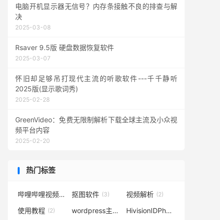
电脑开机显示器无信号？内存条接触不良的排查与解
决
2025-03-08
Rsaver 9.5版 硬盘数据恢复软件
2025-03-07
怀旧却足够吊打现代主流的听歌软件---千千静听
2025版(显示歌词秀)
2025-02-28
GreenVideo：免费无限制解析下载全球主流及小众视
频平台内容
2025-02-20
热门标签
哔哩哔哩视频下载
抠图软件
视频解析
(3)
(3)
(2)
使用教程
wordpress主题
HivisionIDPhotos
(2)
(2)
(2)