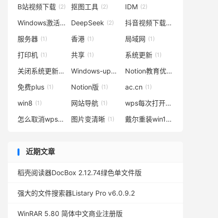
B站视频下载
抠图工具
IDM
(2)
(2)
(2)
Windows激活
DeepSeek
抖音视频下载
(2)
(2)
(2)
服务器
香港
局域网
(1)
(1)
(1)
打印机
共享
系统更新
(1)
(1)
(1)
关闭系统更新
Windows-update-disabler
Notion教育优惠
(1)
(1)
(1)
免费plus
Notion版
ac.cn
(1)
(1)
(1)
win8
网站导航
wps每次打开都要登录怎么办
(1)
(1)
(
怎么取消wps在电脑自动登录
图片变清晰
戴尔重装win10
(1)
(1)
(1)
近期文章
稻壳阅读器DocBox 2.12.74绿色单文件版
强大的文件搜索器Listary Pro v6.0.9.2
WinRAR 5.80 简体中文商业注册版