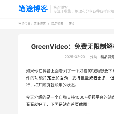
笔途博客
笔途博客
专注于收集、整理和分享各种各样的知
当前位置：
笔途博客
精品资源
正文


GreenVideo：免费无
2025-02-20
分类：
精品资
如果你在抖音上面看到了一个好看的视频想要下
件的功能肯定更加强劲，支持批量或者更多，
行，打开网页就能用的状态。
今天介绍的是一个自称支持1000+视频平台的站
看看就好了，下面是站点首页截图：